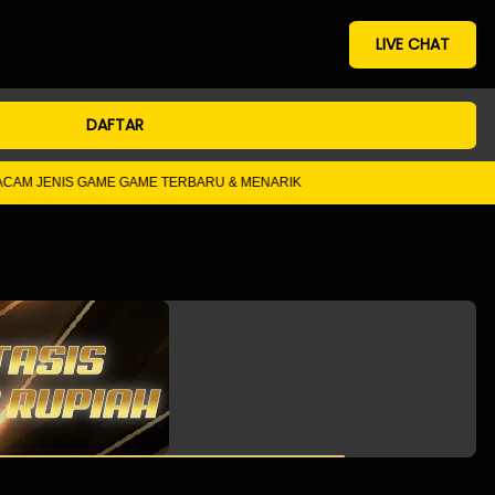
LIVE CHAT
DAFTAR
M JENIS GAME GAME TERBARU & MENARIK